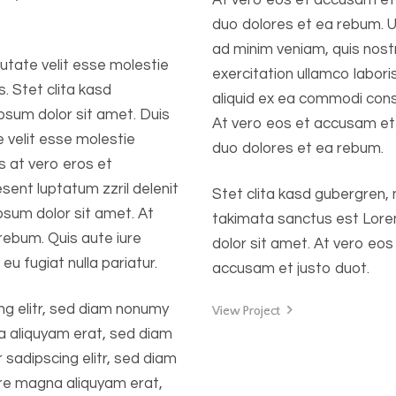
At vero eos et accusam et
duo dolores et ea rebum. 
ad minim veniam, quis nost
putate velit esse molestie
exercitation ullamco laboris
s. Stet clita kasd
aliquid ex ea commodi con
sum dolor sit amet. Duis
At vero eos et accusam et
e velit esse molestie
duo dolores et ea rebum.
is at vero eros et
sent luptatum zzril delenit
Stet clita kasd gubergren,
ipsum dolor sit amet. At
takimata sanctus est Lor
rebum. Quis aute iure
dolor sit amet. At vero eos
eu fugiat nulla pariatur.
accusam et justo duot.
ng elitr, sed diam nonumy
View Project
a aliquyam erat, sed diam
 sadipscing elitr, sed diam
ore magna aliquyam erat,