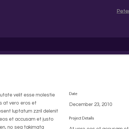
Pete
Date
putate velit esse molestie
is at vero eros et
December 23, 2010
sent luptatum zzril delenit
Project Details
ro eos et accusam et justo
ren, no sea takimata