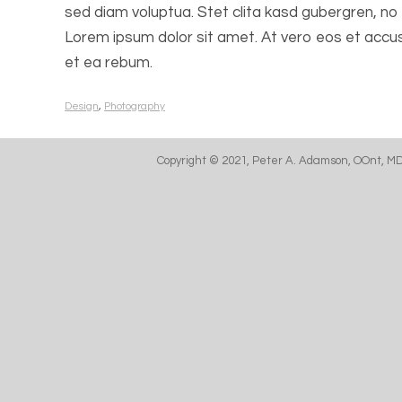
sed diam voluptua. Stet clita kasd gubergren, n
Lorem ipsum dolor sit amet. At vero eos et accu
et ea rebum.
Design
,
Photography
Copyright © 2021, Peter A. Adamson, OOnt, M