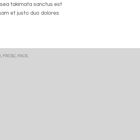
o sea takimata sanctus est
sam et justo duo dolores
D, FRCSC, FACS.