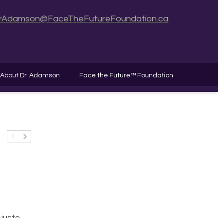
rAdamson@FaceTheFutureFoundation.ca
About Dr. Adamson
Face the Future™ Foundation