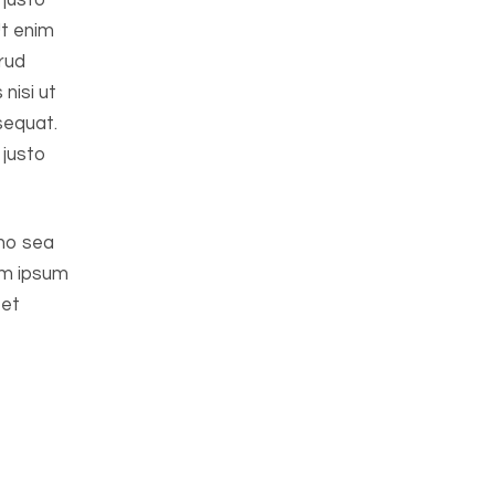
 justo
Ut enim
rud
 nisi ut
sequat.
 justo
 no sea
em ipsum
 et